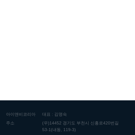
아이앤비코리아
대표 : 김명숙
주소
(우)14452 경기도 부천시 신흥로420번길
53-1(내동, 119-3)