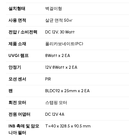
설치형태
벽걸이형
사용 면적
살균 면적 50㎡
전압 / 소비전력
DC 12V, 30 Watt
제품 소재
폴리카보네이트(PC)
UVGI 램프
8Watt x 2 EA
안정기
12V 8Watt x 2 EA
모션 센서
PIR
팬
BLDC92 x 25mm x 2 EA
회전 모터
스탭핑 모터
전원 어댑터
DC 12V 4A
INB 촉매 및 암모
T=40 x 328.5 x 90.5 mm
니아 필터