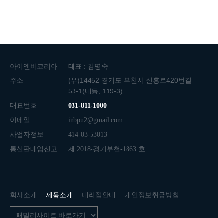
아이앤비코리아
대표 : 김명숙
주소
(우)14452 경기도 부천시 신흥로420번길
53-1(내동, 119-3)
대표번호
031-811-1000
이메일
inbpu2@gmail.com
사업자정보
414-03-53013
통신판매업신고
제 2018-경기부천-1863 호
회사소개
제품소개
대리점안내
개인정보취급방침