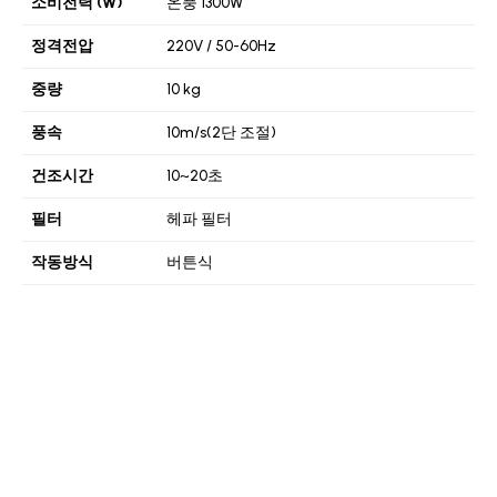
소비전력 (W)
온풍 1300W
정격전압
220V / 50-60Hz
중량
10 kg
풍속
10m/s(2단 조절)
건조시간
10~20초
필터
헤파 필터
작동방식
버튼식