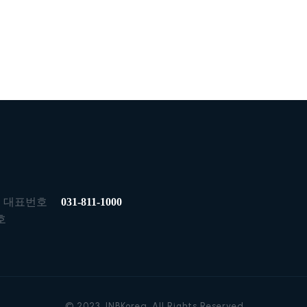
대표번호
031-811-1000
호
© 2023. INBKorea. All Rights Reserved