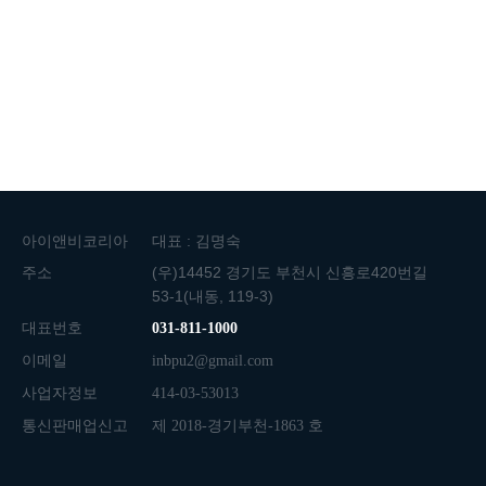
2
1
아이앤비코리아
대표 : 김명숙
주소
(우)14452 경기도 부천시 신흥로420번길
53-1(내동, 119-3)
대표번호
031-811-1000
이메일
inbpu2@gmail.com
사업자정보
414-03-53013
통신판매업신고
제 2018-경기부천-1863 호