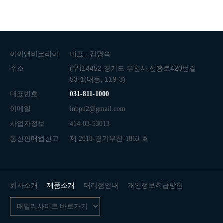
아이앤비코리아
대표 : 김명숙
주소
(우)14452 경기도 부천시 신흥로420번길
53-1(내동, 119-3)
대표번호
031-811-1000
이메일
inbpu2@gmail.com
사업자정보
414-03-53013
통신판매업신고
제 2018-경기부천-1863 호
회사소개
제품소개
대리점안내
개인정보취급방침