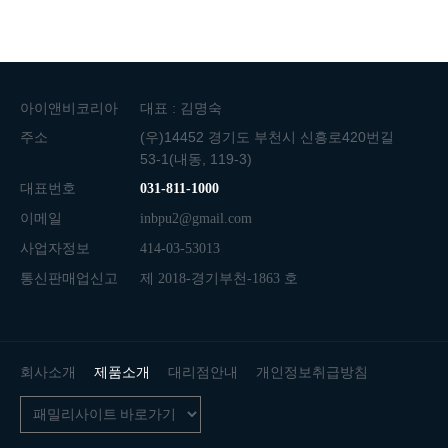
아이앤비코리아
대표 : 김명숙
주소
(우)14452 경기도 부천시 신흥로420번길
53-1(내동, 119-3)
대표번호
031-811-1000
이메일
inbpu2@gmail.com
사업자정보
414-03-53013
통신판매업신고
제 2018-경기부천-1863 호
회사소개
제품소개
대리점안내
개인정보취급방침