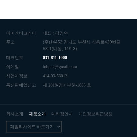
아이앤비코리아
대표 : 김명숙
주소
(우)14452 경기도 부천시 신흥로420번길
53-1(내동, 119-3)
대표번호
031-811-1000
이메일
inbpu2@gmail.com
사업자정보
414-03-53013
통신판매업신고
제 2018-경기부천-1863 호
회사소개
제품소개
대리점안내
개인정보취급방침