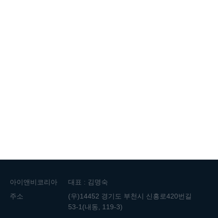
아이앤비코리아
대표 : 김명숙
주소
(우)14452 경기도 부천시 신흥로420번길
53-1(내동, 119-3)