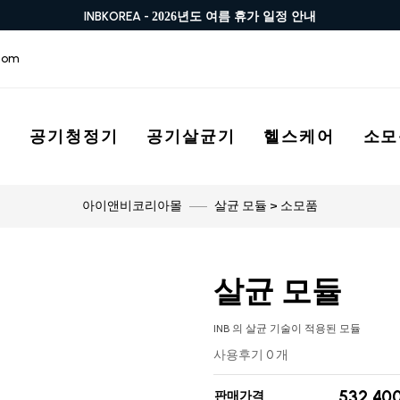
INBKOREA -
2026년도 여름 휴가 일정 안내
com
스
공기청정기
공기살균기
헬스케어
소모
살균 모듈 > 소모품
아이앤비코리아몰
살균 모듈
INB 의 살균 기술이 적용된 모듈
사용후기 0 개
532,40
판매가격