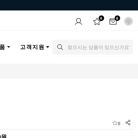
0
0
품
고객지원
0
0원