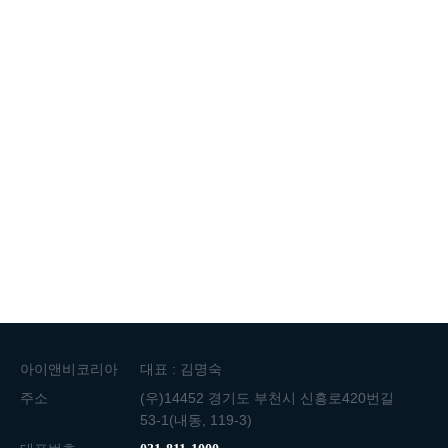
아이앤비코리아
대표 : 김명숙
주소
(우)14452 경기도 부천시 신흥로420번길
53-1(내동, 119-3)