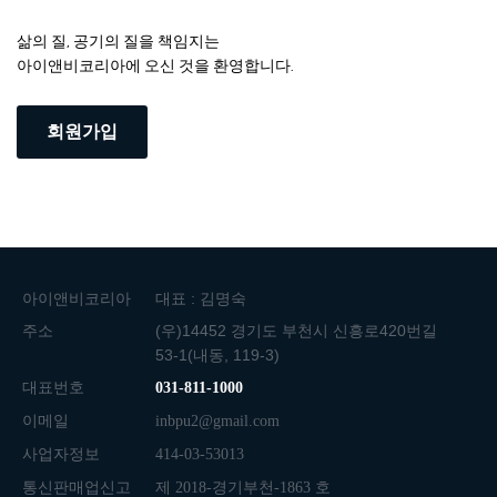
삶의 질, 공기의 질을 책임지는
아이앤비코리아에 오신 것을 환영합니다.
회원가입
아이앤비코리아
대표 : 김명숙
주소
(우)14452 경기도 부천시 신흥로420번길
53-1(내동, 119-3)
대표번호
031-811-1000
이메일
inbpu2@gmail.com
사업자정보
414-03-53013
통신판매업신고
제 2018-경기부천-1863 호